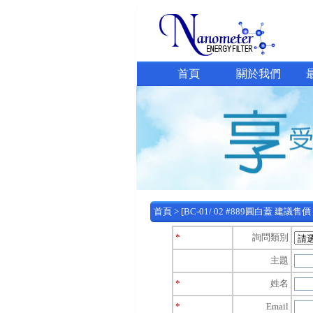
首頁
關於我們
首頁
> [BC-01/ 02 #889圓白蓋 建議售
*
詢問類別
主題
*
姓名
*
Email