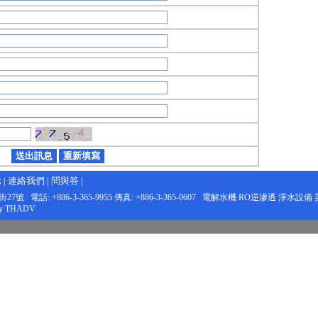
示
|
連絡我們
|
問與答
|
話: +886-3-365-9955 傳真: +886-3-365-0607
電解水機
RO逆滲透
淨水設備
by
THADV