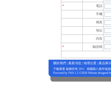
*
電話
手機
傳真
地址
內容
*
驗證碼
關於我們
|
最新消息
|
地理位置
|
產品展
千毓實業
版權所有 2011 桃園縣八德市瑞源街27號 電
Powered by
JWA
1.2 ©2026 Website designed 