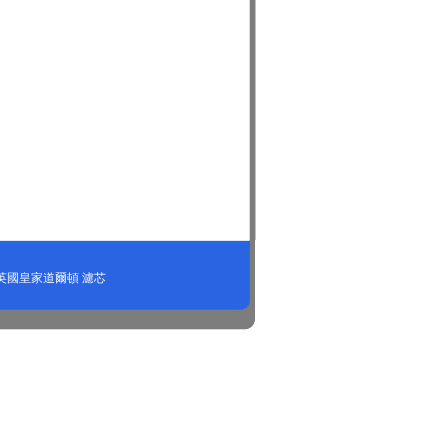
英國皇家道爾頓
濾芯