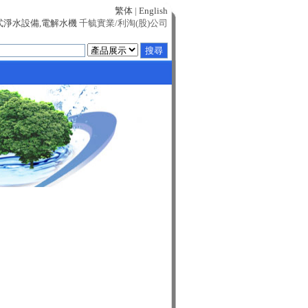
繁体
|
English
式淨水設備,電解水機
千毓實業/利淘(股)公司